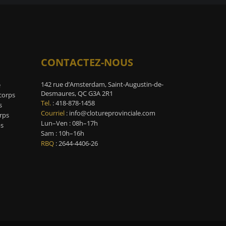
CONTACTEZ-NOUS
142 rue d’Amsterdam, Saint-Augustin-de-
e
Desmaures, QC G3A 2R1
-corps
Tel.
:
418-878-1458
s
Courriel
:
info@clotureprovinciale.com
rps
Lun–Ven : 08h–17h
ps
Sam : 10h–16h
RBQ
: 2644-4406-26