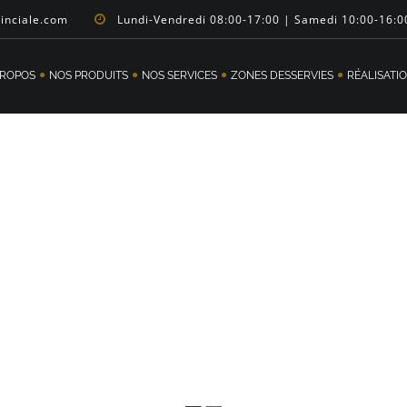
vinciale.com
Lundi-Vendredi 08:00-17:00 | Samedi 10:00-16:0
PROPOS
NOS PRODUITS
NOS SERVICES
ZONES DESSERVIES
RÉALISATI