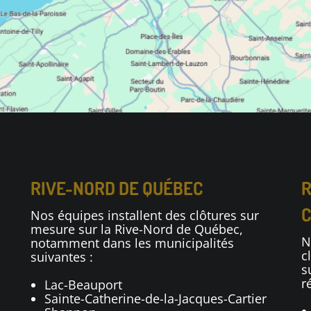
RIVE-NORD DE QUÉBEC
R
C
Nos équipes installent des clôtures sur
mesure sur la Rive-Nord de Québec,
N
notamment dans les municipalités
c
suivantes :
s
r
Lac-Beauport
Sainte-Catherine-de-la-Jacques-Cartier