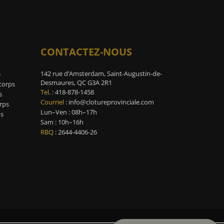
CONTACTEZ-NOUS
142 rue d’Amsterdam, Saint-Augustin-de-
e
Desmaures, QC G3A 2R1
-corps
Tel.
:
418-878-1458
s
Courriel
:
info@clotureprovinciale.com
rps
Lun–Ven : 08h–17h
ps
Sam : 10h–16h
RBQ
: 2644-4406-26