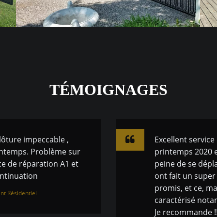
TÉMOIGNAGES
clôture impeccable ,
Excellent service
rintemps. Problème sur
printemps 2020 et
e de réparation A1 et
peine de se dépl
ntinuation
ont fait un super
promis, et ce, ma
nt Résidentiel
caractérisé nota
Je recommande !