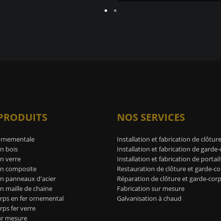
★★★★★ Mathieu Trépanie
PRODUITS
NOS SERVICES
ornementale
Installation et fabrication de clôtur
n bois
Installation et fabrication de garde
n verre
Installation et fabrication de portail
en composite
Restauration de clôture et garde-co
en panneaux d'acier
Réparation de clôture et garde-cor
n maille de chaine
Fabrication sur mesure
rps en fer ornemental
Galvanisation à chaud
ps fer verre
ur mesure