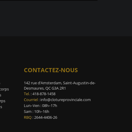
e
r. / 15 juillet 2020, Client Résidentiel
CONTACTEZ-NOUS
142 rue d’Amsterdam, Saint-Augustin-de-
e
Desmaures, QC G3A 2R1
-corps
Tel.
:
418-878-1458
s
Courriel
:
info@clotureprovinciale.com
rps
Lun–Ven : 08h–17h
ps
Sam : 10h–16h
RBQ
: 2644-4406-26
★